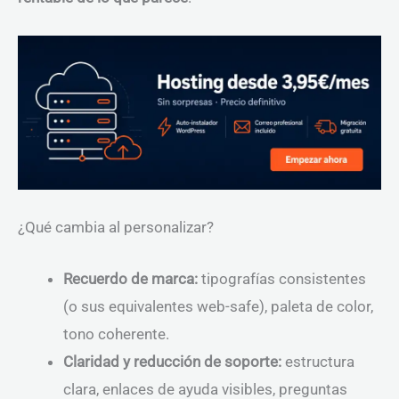
¿Qué cambia al personalizar?
Recuerdo de marca:
tipografías consistentes
(o sus equivalentes web-safe), paleta de color,
tono coherente.
Claridad y reducción de soporte:
estructura
clara, enlaces de ayuda visibles, preguntas