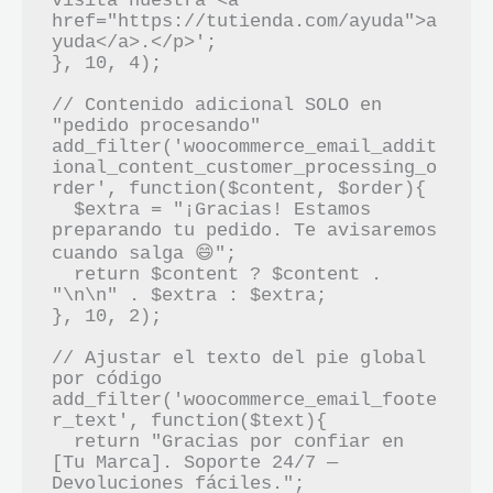
visita nuestra <a 
href="https://tutienda.com/ayuda">a
yuda</a>.</p>';

}, 10, 4);

// Contenido adicional SOLO en 
"pedido procesando"

add_filter('woocommerce_email_addit
ional_content_customer_processing_o
rder', function($content, $order){

  $extra = "¡Gracias! Estamos 
preparando tu pedido. Te avisaremos 
cuando salga 😄";

  return $content ? $content . 
"\n\n" . $extra : $extra;

}, 10, 2);

// Ajustar el texto del pie global 
por código

add_filter('woocommerce_email_foote
r_text', function($text){

  return "Gracias por confiar en 
[Tu Marca]. Soporte 24/7 — 
Devoluciones fáciles.";
