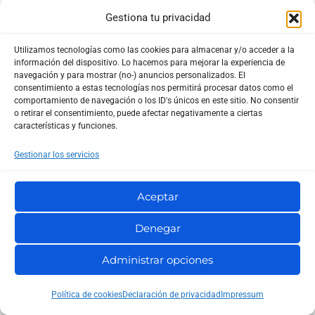
distante justo en ese momento?
Gestiona tu privacidad
Utilizamos tecnologías como las cookies para almacenar y/o acceder a la
En mi experiencia, las plantillas por defecto cumplen…
información del dispositivo. Lo hacemos para mejorar la experiencia de
pero no enamoran. Son correctas, neutras,
navegación y para mostrar (no-) anuncios personalizados. El
consentimiento a estas tecnologías nos permitirá procesar datos como el
indistinguibles de las de cualquier otra tienda que no
comportamiento de navegación o los ID's únicos en este sitio. No consentir
o retirar el consentimiento, puede afectar negativamente a ciertas
se ha molestado en tocar nada. Y ahí está la
características y funciones.
oportunidad: el correo transaccional es un espacio
Gestionar los servicios
privilegiado para reforzar marca con pequeñas
decisiones que suman mucho más de lo que
Aceptar
aparentan. Un color coherente con tu web, un
Denegar
encabezado limpio, una firma humana, una posdata
que resuelve una duda frecuente antes de que el
Administrar opciones
cliente la tenga… Eso convierte un “pedido #1234
completado” en una experiencia que huele a tu marca.
Política de cookies
Declaración de privacidad
Impressum