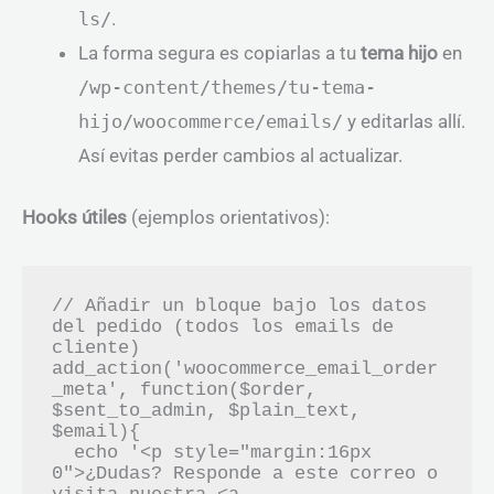
ls/
.
La forma segura es copiarlas a tu
tema hijo
en
/wp-content/themes/tu-tema-
hijo/woocommerce/emails/
y editarlas allí.
Así evitas perder cambios al actualizar.
Hooks útiles
(ejemplos orientativos):
// Añadir un bloque bajo los datos 
del pedido (todos los emails de 
cliente)

add_action('woocommerce_email_order
_meta', function($order, 
$sent_to_admin, $plain_text, 
$email){

  echo '<p style="margin:16px 
0">¿Dudas? Responde a este correo o 