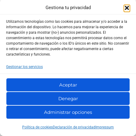
credenciales.
Gestiona tu privacidad
Datos sensibles vinculados a usuarios o pedidos
Utilizamos tecnologías como las cookies para almacenar y/o acceder a la
información del dispositivo. Lo hacemos para mejorar la experiencia de
En el caso de una inyección SQL, el riesgo se centra
navegación y para mostrar (no-) anuncios personalizados. El
en la base de datos. Wordfence y NVD describen CVE-
consentimiento a estas tecnologías nos permitirá procesar datos como el
comportamiento de navegación o los ID's únicos en este sitio. No consentir
2026-4798 como una vulnerabilidad que puede
o retirar el consentimiento, puede afectar negativamente a ciertas
características y funciones.
permitir extraer información sensible de la base de
datos mediante consultas SQL adicionales.
Gestionar los servicios
¿Qué puede haber en la base de datos? Usuarios,
Aceptar
correos electrónicos, hashes de contraseñas,
Denegar
metadatos, pedidos, configuraciones, datos de
formularios y contenido privado, según los plugins
Administrar opciones
instalados.
Política de cookies
Declaración de privacidad
Impressum