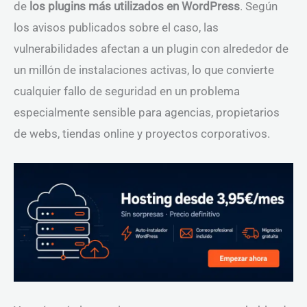
de
los plugins más utilizados en WordPress
. Según
los avisos publicados sobre el caso, las
vulnerabilidades afectan a un plugin con alrededor de
un millón de instalaciones activas, lo que convierte
cualquier fallo de seguridad en un problema
especialmente sensible para agencias, propietarios
de webs, tiendas online y proyectos corporativos.