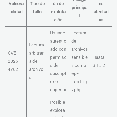
Vulnera
Tipo de
ón de
es
principa
bilidad
fallo
explota
afectad
l
ción
as
Usuario
Lectura
autentic
de
Lectura
ado con
archivos
CVE-
arbitrari
permiso
sensible
Hasta
2026-
a de
s de
s como
3.15.2
4782
archivo
suscript
wp-
s
or o
config
superior
.php
Posible
explota