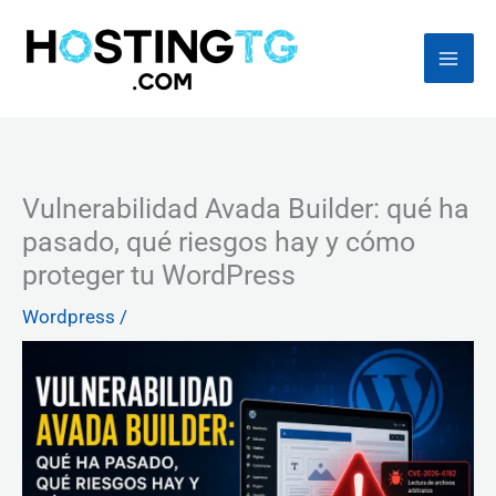
Ir
al
contenido
Vulnerabilidad Avada Builder: qué ha
pasado, qué riesgos hay y cómo
proteger tu WordPress
Wordpress
/