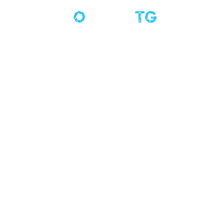
En HostingTG ofrecemos servicios de hosting, servidores
VPS, dedicados y dominios desde 2004, con soluciones
adaptadas a todo tipo de proyectos, tanto personales
como profesionales.
Nuestras oficinas están en Elche (Alicante), desde donde
operamos para clientes en todo el territorio nacional e
internacional.
HOSTING
Dominios
Hosting Compartido
Hosting WordPress
Hosting WooCommerce