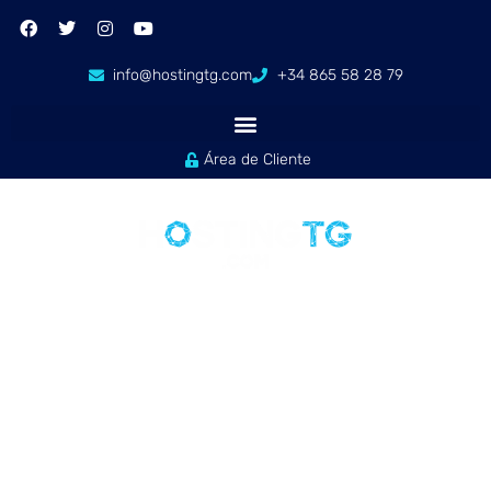
info@hostingtg.com
+34 865 58 28 79
Área de Cliente
SEGURIDAD Y TRÁFICO ILIMITADO EN TUS DISPOSITIVOS
VPN PROFESIONAL
Protege todos tus dispositivos con nuestra VPN profesional,
compatible con PC, Mac, Android e iOS.