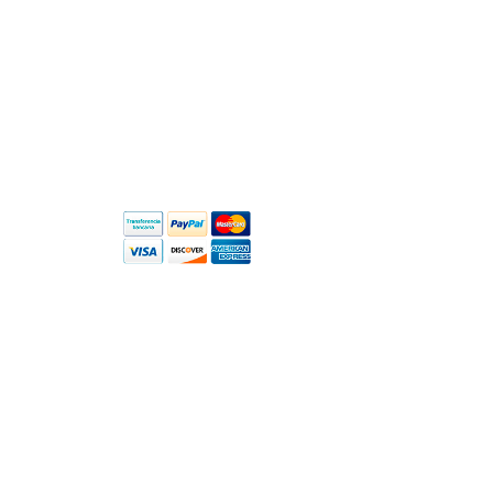
AntiSpam Profesional
Cuál es mi IP
2004 - 2026 © Hosting TG S.L. - CIF: B56642655 - C/ Velarde, 1,
03202 Elche, Alicante, España
* Todos los precios son IVA no incluido.