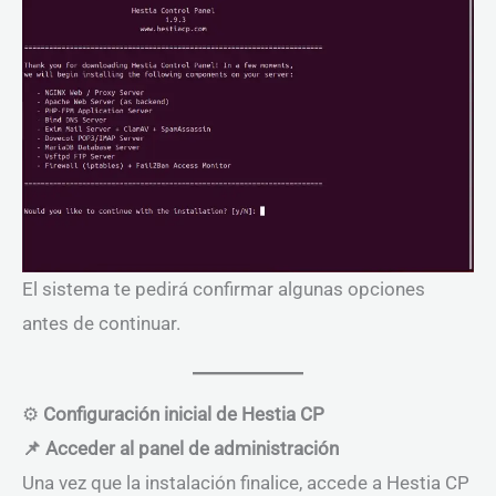
El sistema te pedirá confirmar algunas opciones
antes de continuar.
⚙
Configuración inicial de Hestia CP
📌 Acceder al panel de administración
Una vez que la instalación finalice, accede a Hestia CP