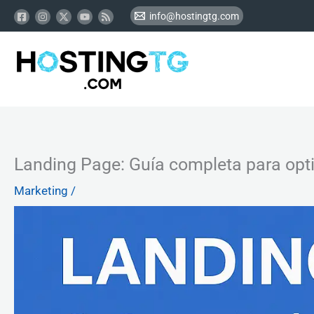
Ir
info@hostingtg.com
al
contenido
Landing Page: Guía completa para opti
Marketing
/