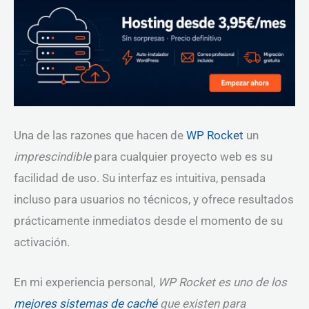
Una de las razones que hacen de
WP Rocket
un
imprescindible
para cualquier proyecto web es su
facilidad de uso. Su interfaz es intuitiva, pensada
incluso para usuarios no técnicos, y ofrece resultados
prácticamente inmediatos desde el momento de su
activación.
En mi experiencia personal,
WP Rocket es uno de los
mejores sistemas de caché
que existen para