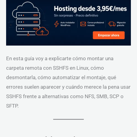
En esta guía voy a explicarte cómo montar una
carpeta remota con SSHFS en Linux, cómo
desmontarla, cómo automatizar el montaje, qué
errores suelen aparecer y cuándo merece la pena usar
SSHFS frente a alternativas como NFS, SMB, SCP o
SFTP.