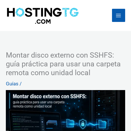
Ir
al
contenido
Montar disco externo con SSHFS:
guía práctica para usar una carpeta
remota como unidad local
Guías
/