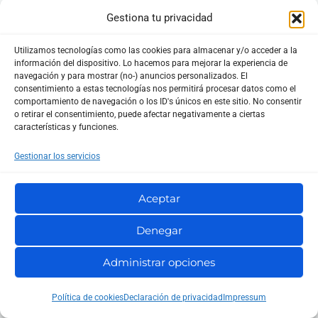
Gestiona tu privacidad
Donde:
Utilizamos tecnologías como las cookies para almacenar y/o acceder a la
información del dispositivo. Lo hacemos para mejorar la experiencia de
usuario
es el usuario SSH del servidor
navegación y para mostrar (no-) anuncios personalizados. El
consentimiento a estas tecnologías nos permitirá procesar datos como el
remoto.
comportamiento de navegación o los ID's únicos en este sitio. No consentir
servidor
puede ser una IP o un dominio.
o retirar el consentimiento, puede afectar negativamente a ciertas
características y funciones.
/ruta/remota
es la carpeta que quieres
Gestionar los servicios
montar.
/ruta/local
es el punto de montaje en tu
Aceptar
equipo.
Denegar
Comando básico de SSHFS
Administrar opciones
Ejemplo sencillo:
Política de cookies
Declaración de privacidad
Impressum