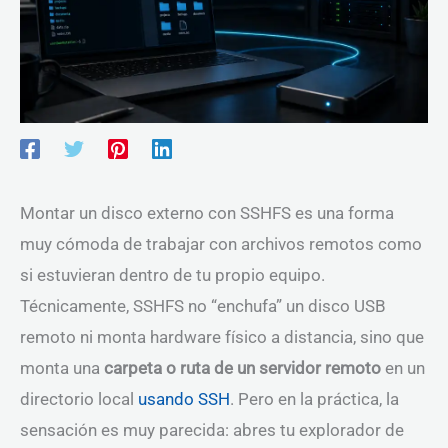
Montar un disco externo con SSHFS es una forma
muy cómoda de trabajar con archivos remotos como
si estuvieran dentro de tu propio equipo.
Técnicamente, SSHFS no “enchufa” un disco USB
remoto ni monta hardware físico a distancia, sino que
monta una
carpeta o ruta de un servidor remoto
en un
directorio local
usando SSH
. Pero en la práctica, la
sensación es muy parecida: abres tu explorador de