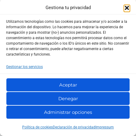
Preferiría mil veces un “estamos en modo degradado;
Gestiona tu privacidad
su pedido está a salvo y volveremos a la normalidad
en 12 minutos” a un “algunas funcionalidades podrían
Utilizamos tecnologías como las cookies para almacenar y/o acceder a la
información del dispositivo. Lo hacemos para mejorar la experiencia de
verse afectadas” que no dice nada.
navegación y para mostrar (no-) anuncios personalizados. El
consentimiento a estas tecnologías nos permitirá procesar datos como el
comportamiento de navegación o los ID's únicos en este sitio. No consentir
Al final, la resiliencia es una ética de trabajo aplicada a
o retirar el consentimiento, puede afectar negativamente a ciertas
características y funciones.
la tecnología:
aceptar el fallo, acotar el daño,
recuperarse solo y aprender siempre
. No hay gloria en
Gestionar los servicios
negar la entropía. La hay en dominarla lo suficiente
Aceptar
como para que el usuario ni la note. El día que tu
sistema afronta su peor caso y el soporte no explota,
Denegar
ese día la nube deja oficialmente de ser “potencia”
Administrar opciones
para convertirse en
confianza
. Y esa, para mí, es la
única métrica que merece un aplauso.
Política de cookies
Declaración de privacidad
Impressum