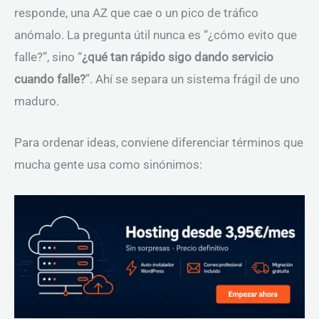
responde, una AZ que cae o un pico de tráfico
anómalo. La pregunta útil nunca es “¿cómo evito que
falle?”, sino “
¿qué tan rápido sigo dando servicio
cuando falle?
”. Ahí se separa un sistema frágil de uno
maduro.
Para ordenar ideas, conviene diferenciar términos que
mucha gente usa como sinónimos: