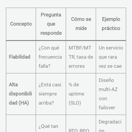
Pregunta
Cómo se
Ejemplo
Concepto
que
mide
práctico
responde
¿Con qué
MTBF/MT
Un servicio
Fiabilidad
frecuencia
TR, tasa de
que rara
falla?
errores
vez se cae
Diseño
Alta
¿Está casi
% de
multi-AZ
disponibili
siempre
uptime
con
dad (HA)
arriba?
(SLO)
failover
Degradaci
¿Qué tan
RTO, RPO,
ón