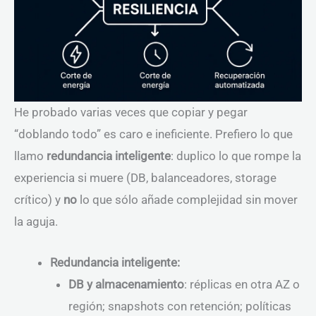
He probado varias veces que copiar y pegar
“doblando todo” es caro e ineficiente. Prefiero lo que
llamo
redundancia inteligente
: duplico lo que rompe la
experiencia si muere (DB, balanceadores, storage
crítico) y
no
lo que sólo añade complejidad sin mover
la aguja.
Redundancia inteligente:
DB y almacenamiento
: réplicas en otra AZ o
región; snapshots con retención; políticas