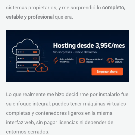
sistemas propietarios, y me sorprendió lo
completo,
estable y profesional
que era.
Lo que realmente me hizo decidirme por instalarlo fue
su enfoque integral: puedes tener máquinas virtuales
completas y contenedores ligeros en la misma
interfaz web, sin pagar licencias ni depender de
entornos cerrados.