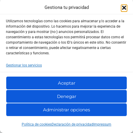
servidores, hosting, seguridad informática y entornos
Gestiona tu privacidad
de alto rendimiento. Apasionado del software y el
hardware, con una trayectoria práctica en la gestión,
Utilizamos tecnologías como las cookies para almacenar y/o acceder a la
información del dispositivo. Lo hacemos para mejorar la experiencia de
optimización y resolución de problemas en sistemas
navegación y para mostrar (no-) anuncios personalizados. El
profesionales.
consentimiento a estas tecnologías nos permitirá procesar datos como el
comportamiento de navegación o los ID's únicos en este sitio. No consentir
o retirar el consentimiento, puede afectar negativamente a ciertas
características y funciones.
Gestionar los servicios
Te puede interesar...
Aceptar
Denegar
Administrar opciones
Política de cookies
Declaración de privacidad
Impressum