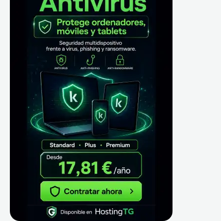
c
a
r