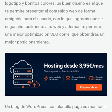
logotipo y bonitos colores, un buen diseño es el que
te permite presentar el contenido web de forma
amigable para el usuario, con lo que lograrás que se
enganche fácilmente a tu web y además te permite
una mejor optimización SEO con el que obtendrás un
mejor posicionamiento.
Un blog de WordPress con plantilla paga es más fácil