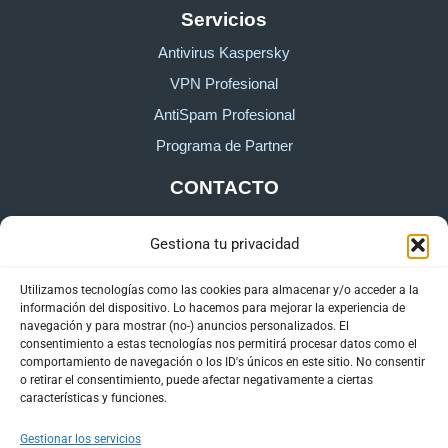
Servicios
Antivirus Kaspersky
VPN Profesional
AntiSpam Profesional
Programa de Partner
CONTACTO
Gestiona tu privacidad
Sobre HostingTG
Formulario de contacto
Utilizamos tecnologías como las cookies para almacenar y/o acceder a la
información del dispositivo. Lo hacemos para mejorar la experiencia de
Área de cliente
navegación y para mostrar (no-) anuncios personalizados. El
consentimiento a estas tecnologías nos permitirá procesar datos como el
comportamiento de navegación o los ID's únicos en este sitio. No consentir
o retirar el consentimiento, puede afectar negativamente a ciertas
características y funciones.
Gestionar los servicios