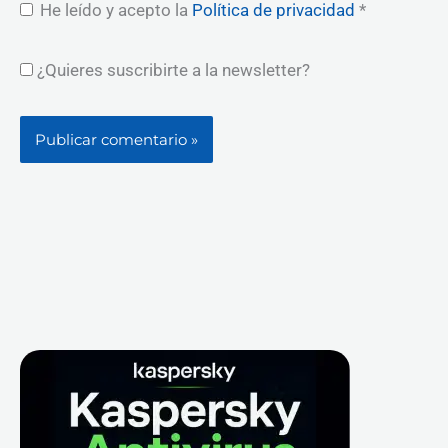
He leído y acepto la
Política de privacidad
*
¿Quieres suscribirte a la newsletter?
Facebook
X
Instagram
YouTube
LinkedIn
B
u
s