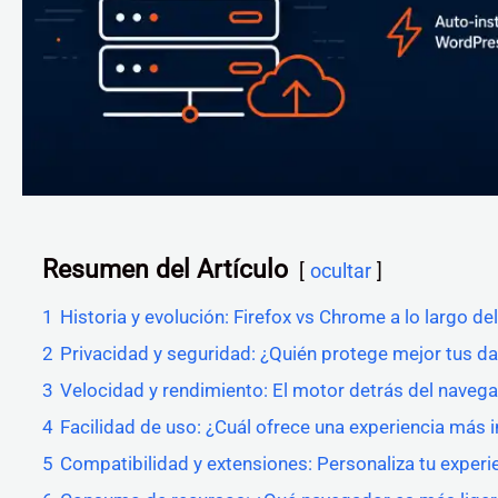
Resumen del Artículo
ocultar
1
Historia y evolución: Firefox vs Chrome a lo largo de
2
Privacidad y seguridad: ¿Quién protege mejor tus d
3
Velocidad y rendimiento: El motor detrás del naveg
4
Facilidad de uso: ¿Cuál ofrece una experiencia más i
5
Compatibilidad y extensiones: Personaliza tu experie