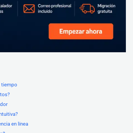
l tiempo
atos?
ador
ntuitiva?
ncia en línea