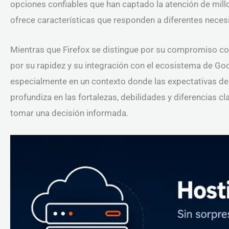
opciones confiables que han captado la atención de mil
ofrece características que responden a diferentes neces
Mientras que Firefox se distingue por su compromiso con l
por su rapidez y su integración con el ecosistema de Goo
especialmente en un contexto donde las expectativas de 
profundiza en las fortalezas, debilidades y diferencias
tomar una decisión informada.