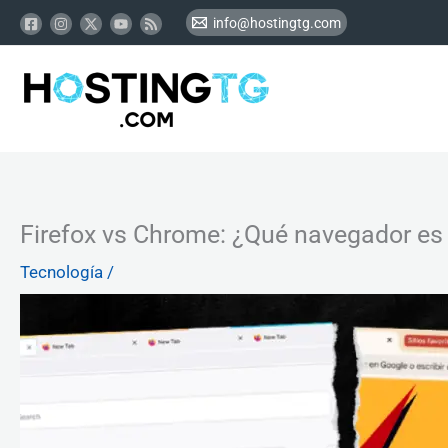
Ir
info@hostingtg.com
al
contenido
Firefox vs Chrome: ¿Qué navegador es
Tecnología
/