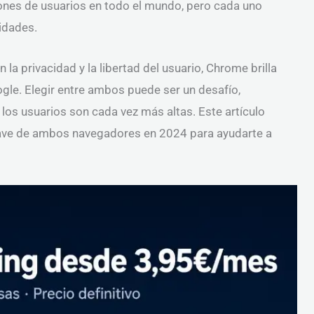
lones de usuarios en todo el mundo, pero cada uno
idades.
a privacidad y la libertad del usuario, Chrome brilla
gle. Elegir entre ambos puede ser un desafío,
los usuarios son cada vez más altas. Este artículo
 clave de ambos navegadores en 2024 para ayudarte a