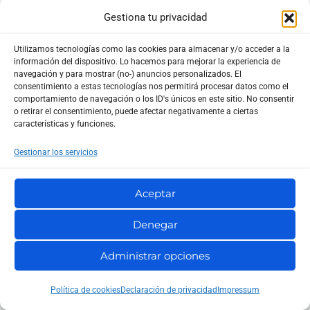
Gestiona tu privacidad
He leído y acepto la
Política de privacidad
*
Utilizamos tecnologías como las cookies para almacenar y/o acceder a la
información del dispositivo. Lo hacemos para mejorar la experiencia de
navegación y para mostrar (no-) anuncios personalizados. El
¿Quieres suscribirte a la newsletter?
consentimiento a estas tecnologías nos permitirá procesar datos como el
comportamiento de navegación o los ID's únicos en este sitio. No consentir
o retirar el consentimiento, puede afectar negativamente a ciertas
características y funciones.
Gestionar los servicios
Aceptar
Denegar
Administrar opciones
Facebook
X
Instagram
YouTube
LinkedIn
B
Política de cookies
Declaración de privacidad
Impressum
u