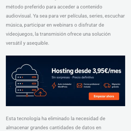
método preferido para acceder a contenido
audiovisual. Ya sea para ver películas, series, escuchar
música, participar en webinars o disfrutar de
videojuegos, la transmisión ofrece una solución
versátil y asequible.
Esta tecnología ha eliminado la necesidad de
almacenar grandes cantidades de datos en