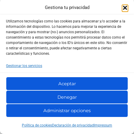
Gestiona tu privacidad
Utilizamos tecnologías como las cookies para almacenar y/o acceder a la
información del dispositivo. Lo hacemos para mejorar la experiencia de
navegación y para mostrar (no-) anuncios personalizados. El
Te puede interesar...
consentimiento a estas tecnologías nos permitirá procesar datos como el
comportamiento de navegación o los ID's únicos en este sitio. No consentir
o retirar el consentimiento, puede afectar negativamente a ciertas
características y funciones.
Gestionar los servicios
Aceptar
Denegar
Administrar opciones
Maven: guía práctica de comandos, ciclo de vida y
Política de cookies
Declaración de privacidad
Impressum
pom.xml