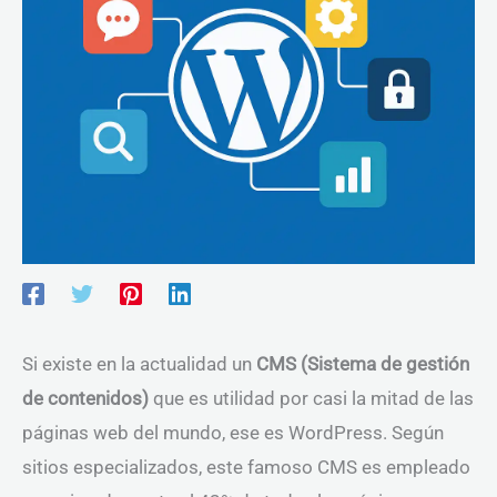
Si existe en la actualidad un
CMS
(Sistema de gestión
de contenidos)
que es utilidad por casi la mitad de las
páginas web del mundo, ese es WordPress. Según
sitios especializados, este famoso CMS es empleado