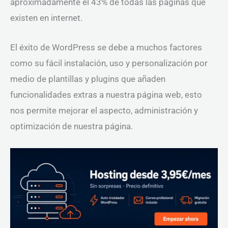
aproximadamente el 43% de todas las páginas que
existen en internet.
El éxito de WordPress se debe a muchos factores
como su fácil instalación, uso y personalización por
medio de plantillas y plugins que añaden
funcionalidades extras a nuestra página web, esto
nos permite mejorar el aspecto, administración y
optimización de nuestra página.