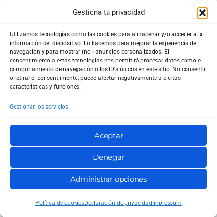
Cómo conectar Hermes Agent con
Gestiona tu privacidad
Google Ads paso a paso
Utilizamos tecnologías como las cookies para almacenar y/o acceder a la
información del dispositivo. Lo hacemos para mejorar la experiencia de
Novamira: qué es, cómo conecta la IA con
navegación y para mostrar (no-) anuncios personalizados. El
consentimiento a estas tecnologías nos permitirá procesar datos como el
WordPress
comportamiento de navegación o los ID's únicos en este sitio. No consentir
o retirar el consentimiento, puede afectar negativamente a ciertas
características y funciones.
Gestionar los servicios
Populares
Aceptar
Denegar
wp2shell: qué es, qué versiones de
Administrar opciones
WordPress están afectadas y cómo
proteger tu web
Política de cookies
Declaración de privacidad
Impressum
Guía completa para crear formularios