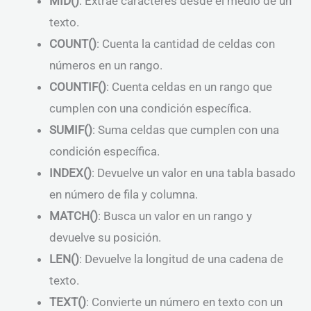
MID()
: Extrae caracteres desde el medio de un
texto.
COUNT()
: Cuenta la cantidad de celdas con
números en un rango.
COUNTIF()
: Cuenta celdas en un rango que
cumplen con una condición específica.
SUMIF()
: Suma celdas que cumplen con una
condición específica.
INDEX()
: Devuelve un valor en una tabla basado
en número de fila y columna.
MATCH()
: Busca un valor en un rango y
devuelve su posición.
LEN()
: Devuelve la longitud de una cadena de
texto.
TEXT()
: Convierte un número en texto con un