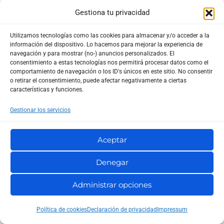
Gestiona tu privacidad
Extensiones y Plugins Complementarios
Para mejorar la funcionalidad de tu red social,
Utilizamos tecnologías como las cookies para almacenar y/o acceder a la
información del dispositivo. Lo hacemos para mejorar la experiencia de
considera instalar los siguientes plugins:
navegación y para mostrar (no-) anuncios personalizados. El
consentimiento a estas tecnologías nos permitirá procesar datos como el
comportamiento de navegación o los ID's únicos en este sitio. No consentir
BuddyBoss:
Añade características avanzadas
o retirar el consentimiento, puede afectar negativamente a ciertas
características y funciones.
como perfiles personalizables, soporte para
Gestionar los servicios
eventos y cursos.
bbPress:
Integra foros en tu red social
.
Aceptar
BP Groupblog:
Permite que cada grupo tenga
su propio blog.
Denegar
Administrar opciones
Estos plugins expanden significativamente las
capacidades de BuddyPress y pueden ser
Política de cookies
Declaración de privacidad
Impressum
configurados fácilmente a través del panel de