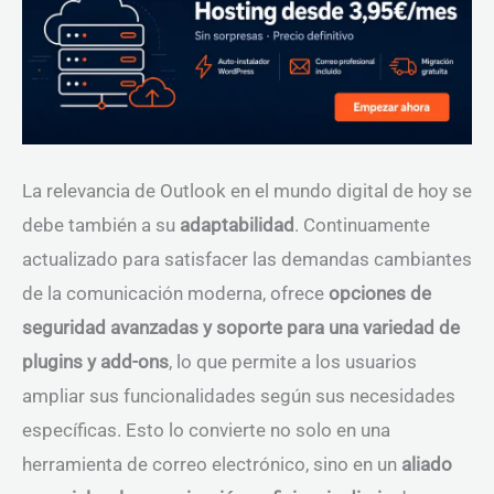
La relevancia de Outlook en el mundo digital de hoy se
debe también a su
adaptabilidad
. Continuamente
actualizado para satisfacer las demandas cambiantes
de la comunicación moderna, ofrece
opciones de
seguridad avanzadas y soporte para una variedad de
plugins y add-ons
, lo que permite a los usuarios
ampliar sus funcionalidades según sus necesidades
específicas. Esto lo convierte no solo en una
herramienta de correo electrónico, sino en un
aliado