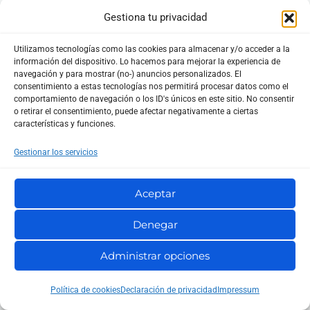
Haz clic en el correo que deseas leer.
Gestiona tu privacidad
El correo se abrirá en el
panel de lectura
a la
Utilizamos tecnologías como las cookies para almacenar y/o acceder a la
derecha o en la parte inferior, dependiendo
información del dispositivo. Lo hacemos para mejorar la experiencia de
de tu configuración.
navegación y para mostrar (no-) anuncios personalizados. El
consentimiento a estas tecnologías nos permitirá procesar datos como el
Leer y Gestionar el Correo
:
comportamiento de navegación o los ID's únicos en este sitio. No consentir
o retirar el consentimiento, puede afectar negativamente a ciertas
Lee el contenido del correo.
características y funciones.
Utiliza las opciones de
Responder,
Gestionar los servicios
Responder a todos o Reenviar
si necesitas
responder al mensaje.
Aceptar
Puedes
marcar el correo
como leído o no
Denegar
leído, importante, o moverlo a una carpeta
específica para una mejor organización.
Administrar opciones
Uso de Búsqueda para Encontrar Correos
:
Si buscas un correo específico, usa la
Política de cookies
Declaración de privacidad
Impressum