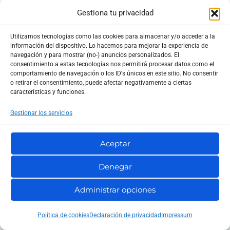
justificar su presencia.
Gestiona tu privacidad
Plantillas pesadas y código innecesario
Utilizamos tecnologías como las cookies para almacenar y/o acceder a la
información del dispositivo. Lo hacemos para mejorar la experiencia de
Una plantilla visualmente atractiva puede ser un lastre
navegación y para mostrar (no-) anuncios personalizados. El
consentimiento a estas tecnologías nos permitirá procesar datos como el
si está mal desarrollada. Algunas plantillas cargan
comportamiento de navegación o los ID's únicos en este sitio. No consentir
o retirar el consentimiento, puede afectar negativamente a ciertas
demasiados scripts, sliders, animaciones, fuentes,
características y funciones.
librerías externas y estilos que no siempre son
Gestionar los servicios
necesarios.
Aceptar
Esto afecta sobre todo al front-end: la tienda puede
responder rápido, pero el navegador tarda en pintar y
Denegar
dejar la página lista para usar.
Administrar opciones
Hay que revisar:
Política de cookies
Declaración de privacidad
Impressum