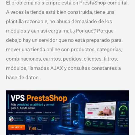
El problema no siempre está en PrestaShop como tal.
A veces la tienda está bien construida, tiene una
plantilla razonable, no abusa demasiado de los
módulos y aun así carga mal. ¿Por qué? Porque
debajo hay un servidor que no está preparado para
mover una tienda online con productos, categorías,
combinaciones, carritos, pedidos, clientes, filtros,
módulos, llamadas AJAX y consultas constantes a
base de datos.