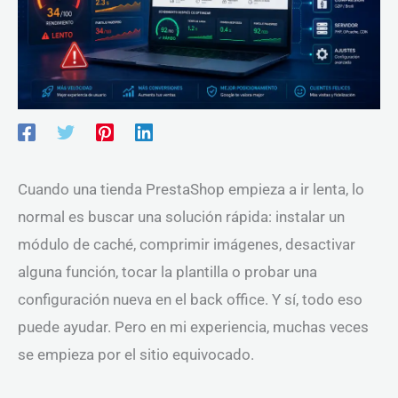
Cuando una tienda PrestaShop empieza a ir lenta, lo
normal es buscar una solución rápida: instalar un
módulo de caché, comprimir imágenes, desactivar
alguna función, tocar la plantilla o probar una
configuración nueva en el back office. Y sí, todo eso
puede ayudar. Pero en mi experiencia, muchas veces
se empieza por el sitio equivocado.