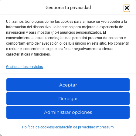
Gestiona tu privacidad
Utilizamos tecnologías como las cookies para almacenar y/o acceder a la
información del dispositivo. Lo hacemos para mejorar la experiencia de
navegación y para mostrar (no-) anuncios personalizados. El
consentimiento a estas tecnologías nos permitirá procesar datos como el
comportamiento de navegación o los ID's únicos en este sitio. No consentir
o retirar el consentimiento, puede afectar negativamente a ciertas
características y funciones.
Gestionar los servicios
Google SGE: qué es, cómo funciona y cómo adaptar
Aceptar
tu SEO en 2026
Denegar
Administrar opciones
Deja un comentario
Política de cookies
Declaración de privacidad
Impressum