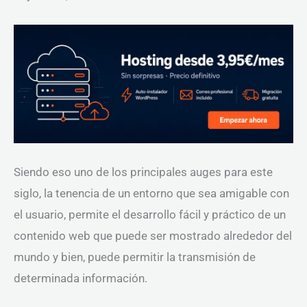
Siendo eso uno de los principales auges para este
siglo, la tenencia de un entorno que sea amigable con
el usuario, permite el desarrollo fácil y práctico de un
contenido web que puede ser mostrado alrededor del
mundo y bien, puede permitir la transmisión de
determinada información.