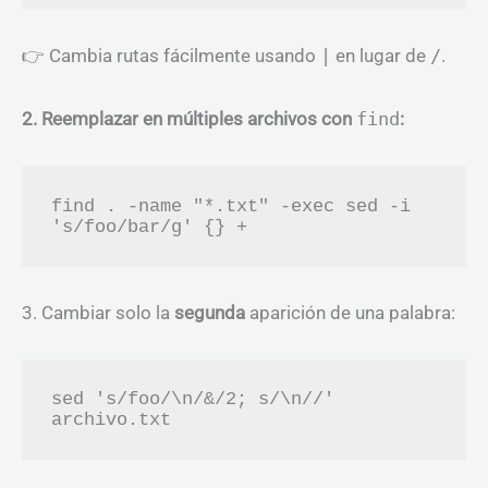
👉 Cambia rutas fácilmente usando
|
en lugar de
/
.
2. Reemplazar en múltiples archivos con
find
:
find . -name "*.txt" -exec sed -i 
3. Cambiar solo la
segunda
aparición de una palabra:
sed 's/foo/\n/&/2; s/\n//' 