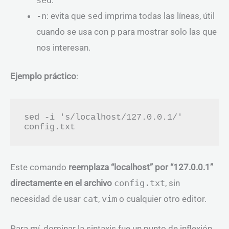
-n
: evita que
sed
imprima todas las líneas, útil
cuando se usa con
p
para mostrar solo las que
nos interesan.
Ejemplo práctico
:
sed -i 's/localhost/127.0.0.1/' 
Este comando
reemplaza “localhost” por “127.0.0.1”
directamente en el archivo
config.txt
, sin
necesidad de usar
cat
,
vim
o cualquier otro editor.
Para mí, dominar la sintaxis fue un punto de inflexión.