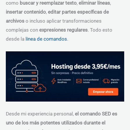
como
buscar y reemplazar texto
,
eliminar líneas
,
insertar contenido
,
editar partes específicas de
archivos
o incluso aplicar transformaciones
complejas con
expresiones regulares
. Todo esto
desde la
línea de comandos
.
Desde mi experiencia personal,
el comando SED es
uno de los más potentes utilizados durante el