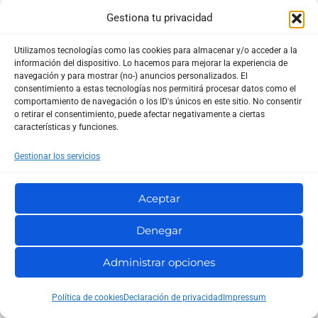
echo "cadena de prueba" | sed 
Gestiona tu privacidad
Utilizamos tecnologías como las cookies para almacenar y/o acceder a la
información del dispositivo. Lo hacemos para mejorar la experiencia de
navegación y para mostrar (no-) anuncios personalizados. El
Usa
-n
y
p
para filtrar
:
consentimiento a estas tecnologías nos permitirá procesar datos como el
comportamiento de navegación o los ID's únicos en este sitio. No consentir
o retirar el consentimiento, puede afectar negativamente a ciertas
características y funciones.
Gestionar los servicios
Aceptar
Combina varios comandos con
-e
o punto y coma
:
Denegar
sed -e 's/foo/bar/' -e 's/bar/baz/' 
Administrar opciones
Política de cookies
Declaración de privacidad
Impressum