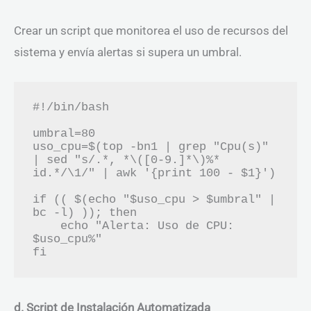
Crear un script que monitorea el uso de recursos del
sistema y envía alertas si supera un umbral.
#!/bin/bash

umbral=80

uso_cpu=$(top -bn1 | grep "Cpu(s)" 
| sed "s/.*, *\([0-9.]*\)%* 
id.*/\1/" | awk '{print 100 - $1}')

if (( $(echo "$uso_cpu > $umbral" | 
bc -l) )); then

    echo "Alerta: Uso de CPU: 
$uso_cpu%"

d. Script de Instalación Automatizada