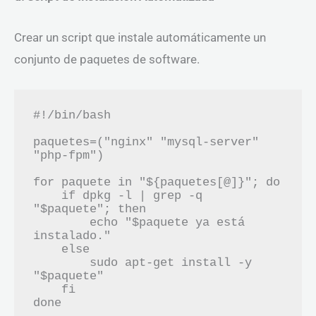
Crear un script que instale automáticamente un
conjunto de paquetes de software.
#!/bin/bash

paquetes=("nginx" "mysql-server" 
"php-fpm")

for paquete in "${paquetes[@]}"; do

    if dpkg -l | grep -q 
"$paquete"; then

        echo "$paquete ya está 
instalado."

    else

        sudo apt-get install -y 
"$paquete"

    fi
