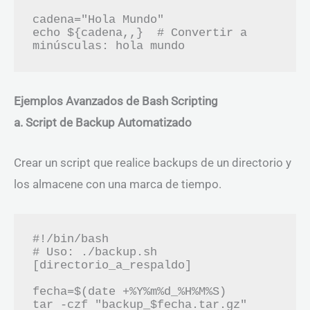
cadena="Hola Mundo"

echo ${cadena,,}  # Convertir a 
Ejemplos Avanzados de Bash Scripting
a. Script de Backup Automatizado
Crear un script que realice backups de un directorio y
los almacene con una marca de tiempo.
#!/bin/bash

# Uso: ./backup.sh 
[directorio_a_respaldo]

fecha=$(date +%Y%m%d_%H%M%S)

tar -czf "backup_$fecha.tar.gz" 