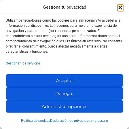
recursos.
Gestiona tu privacidad
Utilizamos tecnologías como las cookies para almacenar y/o acceder a la
información del dispositivo. Lo hacemos para mejorar la experiencia de
Preguntas Frecuentes (FAQs) en Bash Scripting
navegación y para mostrar (no-) anuncios personalizados. El
consentimiento a estas tecnologías nos permitirá procesar datos como el
a. ¿Cómo puedo ejecutar un script de Bash?
comportamiento de navegación o los ID's únicos en este sitio. No consentir
o retirar el consentimiento, puede afectar negativamente a ciertas
características y funciones.
Para ejecutar un script de Bash, primero asegúrate de
que tiene permisos de ejecución y luego úsalo con un
Gestionar los servicios
prefijo
./
desde la terminal.
Aceptar
Denegar
chmod +x mi_script.sh

Administrar opciones
Política de cookies
Declaración de privacidad
Impressum
b. ¿Cómo puedo depurar un script de Bash?