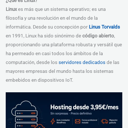
¿Qué es Linux?
Linux
es más que un sistema operativo; es una
filosofía y una revolución en el mundo de la
informática. Desde su concepción por
Linus Torvalds
en 1991, Linux ha sido sinónimo de
código abierto
,
proporcionando una plataforma robusta y versátil que
ha permeado en casi todos los ámbitos de la
computación, desde los
servidores dedicados
de las
mayores empresas del mundo hasta los sistemas
embebidos en dispositivos IoT.