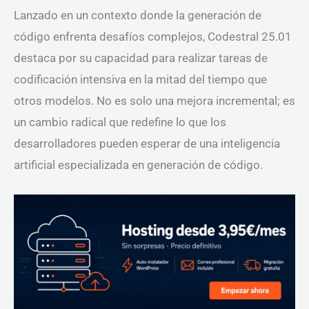
Lanzado en un contexto donde la generación de
código enfrenta desafíos complejos, Codestral 25.01
destaca por su capacidad para realizar tareas de
codificación intensiva en la mitad del tiempo que
otros modelos. No es solo una mejora incremental; es
un cambio radical que redefine lo que los
desarrolladores pueden esperar de una inteligencia
artificial especializada en generación de código.