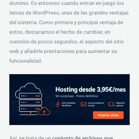
dominio. Es entonces cuando entran en juego los
temas de WordPress, unas de las grandes ventajas
del sistema. Como primera y principal ventaja de
estos, destacamos el hecho de cambiar, en
cuestión de pocos segundos, el aspecto del sitio
web y añadirle prestaciones para aumentar su
funcionalidad.
Así, se trata de un
conjunto de archivos que