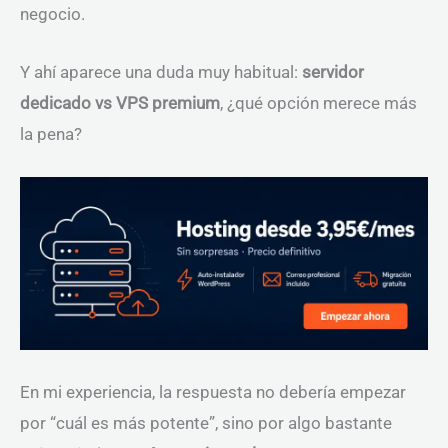
negocio.
Y ahí aparece una duda muy habitual:
servidor
dedicado vs VPS premium
, ¿qué opción merece más
la pena?
En mi experiencia, la respuesta no debería empezar
por “cuál es más potente”, sino por algo bastante