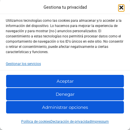
trata de tener una base técnica sólida, estable y
Gestiona tu privacidad
preparada para soportar el crecimiento del negocio.
Utilizamos tecnologías como las cookies para almacenar y/o acceder a la
información del dispositivo. Lo hacemos para mejorar la experiencia de
Errores habituales al elegir entre VPS premium y
navegación y para mostrar (no-) anuncios personalizados. El
consentimiento a estas tecnologías nos permitirá procesar datos como el
servidor dedicado
comportamiento de navegación o los ID's únicos en este sitio. No consentir
o retirar el consentimiento, puede afectar negativamente a ciertas
La elección entre servidor dedicado y VPS premium
características y funciones.
no siempre falla por falta de información. Muchas
Gestionar los servicios
veces falla por enfocar mal la decisión.
Aceptar
Elegir un dedicado solo porque parece más
profesional
Denegar
Este error es bastante común. Una empresa crece,
Administrar opciones
quiere mejorar su infraestructura y piensa que lo más
serio es contratar directamente un servidor dedicado.
Política de cookies
Declaración de privacidad
Impressum