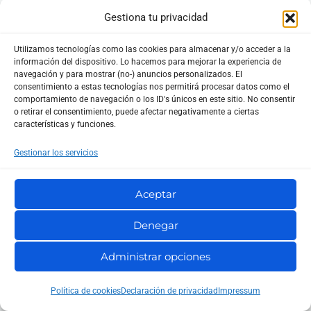
utilices.
Gestiona tu privacidad
Utilizamos tecnologías como las cookies para almacenar y/o acceder a la
Al realizar este proceso, es posible que se te presente
información del dispositivo. Lo hacemos para mejorar la experiencia de
navegación y para mostrar (no-) anuncios personalizados. El
la opción de seleccionar un rango de tiempo para el
consentimiento a estas tecnologías nos permitirá procesar datos como el
cual deseas eliminar las cookies, como «última hora»,
comportamiento de navegación o los ID's únicos en este sitio. No consentir
o retirar el consentimiento, puede afectar negativamente a ciertas
«último día», «última semana» o «desde siempre».
características y funciones.
Seleccionar
«desde siempre»
asegura que todas las
Gestionar los servicios
cookies almacenadas sean eliminadas, lo cual es
recomendable si estás intentando solucionar
Aceptar
problemas persistentes como el
Error 500
.
Denegar
Es importante tener en cuenta que al limpiar las
Administrar opciones
cookies, se cerrarán las sesiones iniciadas en varios
sitios web, y podrías perder algunas preferencias
Política de cookies
Declaración de privacidad
Impressum