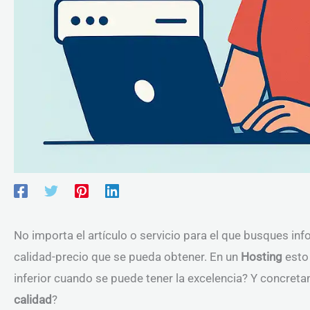
No importa el artículo o servicio para el que busques inf
calidad-precio que se pueda obtener. En un
Hosting
esto 
inferior cuando se puede tener la excelencia? Y concre
calidad
?