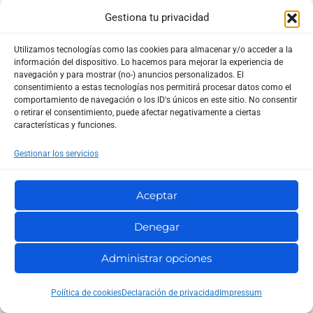
He leído y acepto la
Política de privacidad
*
Gestiona tu privacidad
Utilizamos tecnologías como las cookies para almacenar y/o acceder a la
¿Quieres suscribirte a la newsletter?
información del dispositivo. Lo hacemos para mejorar la experiencia de
navegación y para mostrar (no-) anuncios personalizados. El
consentimiento a estas tecnologías nos permitirá procesar datos como el
comportamiento de navegación o los ID's únicos en este sitio. No consentir
o retirar el consentimiento, puede afectar negativamente a ciertas
características y funciones.
Gestionar los servicios
Aceptar
Denegar
Facebook
X
Instagram
YouTube
LinkedIn
Administrar opciones
B
u
Política de cookies
Declaración de privacidad
Impressum
s