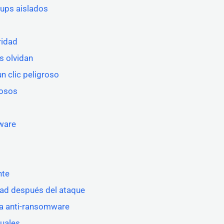
kups aislados
ridad
s olvidan
n clic peligroso
hosos
ware
nte
idad después del ataque
ia anti-ransomware
tuales