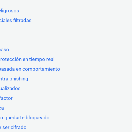
eligrosos
ales filtradas
paso
rotección en tiempo real
n basada en comportamiento
ntra phishing
ualizados
factor
ca
e o quedarte bloqueado
 ser cifrado