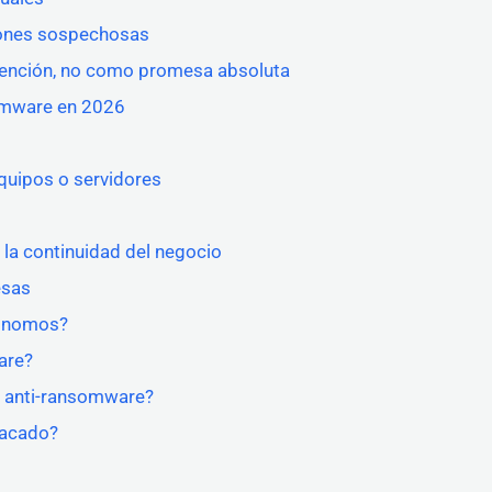
iones sospechosas
ención, no como promesa absoluta
somware en 2026
quipos o servidores
la continuidad del negocio
esas
tónomos?
are?
ón anti-ransomware?
tacado?