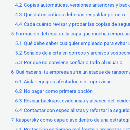
4.2
Copias automáticas, versiones anteriores y bac
4.3
Qué datos críticos deberías respaldar primero
4.4
Cada cuánto revisar y probar las copias de segu
5
Formación del equipo: la capa que muchas empresa
5.1
Qué debe saber cualquier empleado para evitar u
5.2
Señales de alerta en correos y archivos sospec
5.3
Por qué no conviene confiarlo todo al usuario
6
Qué hacer si tu empresa sufre un ataque de ransom
6.1
Aislar equipos afectados sin improvisar
6.2
No pagar como primera opción
6.3
Revisar backups, evidencias y alcance del incide
6.4
Contactar con especialistas y reforzar la segur
7
Kaspersky como capa clave dentro de una estrateg
7.1
Protección en tiempo real frente a amenazas ac