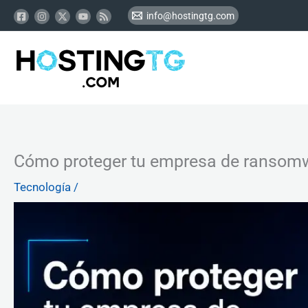
Ir
info@hostingtg.com
al
contenido
Cómo proteger tu empresa de ransom
Tecnología
/