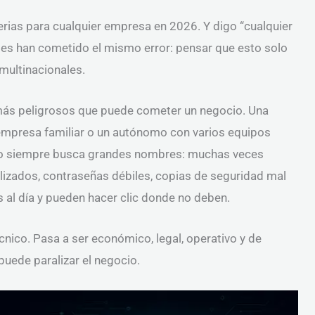
ias para cualquier empresa en 2026. Y digo “cualquier
s han cometido el mismo error: pensar que esto solo
multinacionales.
s más peligrosos que puede cometer un negocio. Una
na empresa familiar o un autónomo con varios equipos
 no siempre busca grandes nombres: muchas veces
lizados, contraseñas débiles, copias de seguridad mal
al día y pueden hacer clic donde no deben.
cnico. Pasa a ser económico, legal, operativo y de
puede paralizar el negocio.