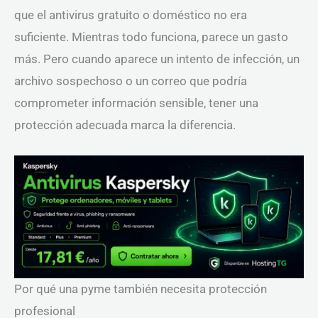
que el antivirus gratuito o doméstico no era
suficiente. Mientras todo funciona, parece un gasto
más. Pero cuando aparece un intento de infección, un
archivo sospechoso o un correo que podría
comprometer información sensible, tener una
protección adecuada marca la diferencia.
Por qué una pyme también necesita protección
profesional