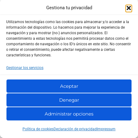
Gestiona tu privacidad
Aquí es donde una solución como Kaspersky para
empresas puede encajar bien en muchos negocios:
Utilizamos tecnologías como las cookies para almacenar y/o acceder a la
información del dispositivo. Lo hacemos para mejorar la experiencia de
ofrece protección profesional sin obligar a la pyme a
navegación y para mostrar (no-) anuncios personalizados. El
gestionar una infraestructura compleja. Y si además
consentimiento a estas tecnologías nos permitirá procesar datos como el
comportamiento de navegación o los ID's únicos en este sitio. No consentir
lo contratas con acompañamiento, la experiencia es
o retirar el consentimiento, puede afectar negativamente a ciertas
características y funciones.
mucho más sencilla.
Gestionar los servicios
Qué nivel de soporte necesitas
Pregúntate algo muy práctico: si mañana tienes un
Aceptar
problema con la activación, una alerta o una duda
Denegar
sobre licencias, ¿a quién llamas?
Administrar opciones
Si la respuesta no está clara, conviene valorar
Política de cookies
Declaración de privacidad
Impressum
comprar el antivirus con un proveedor que pueda