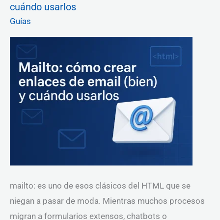
cuándo usarlos
crear
enlaces
Guías
de
email
(bien)
y
cuándo
usarlos
mailto: es uno de esos clásicos del HTML que se
niegan a pasar de moda. Mientras muchos procesos
migran a formularios extensos, chatbots o