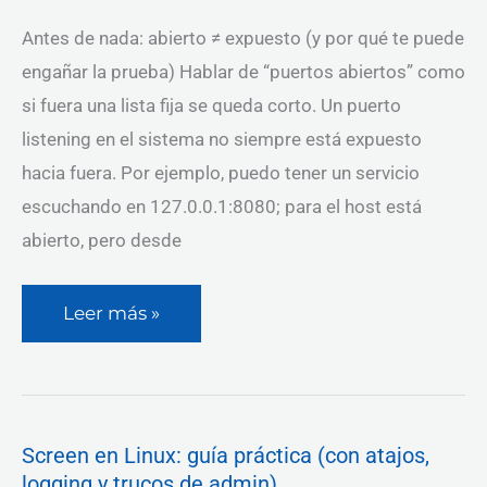
Antes de nada: abierto ≠ expuesto (y por qué te puede
engañar la prueba) Hablar de “puertos abiertos” como
si fuera una lista fija se queda corto. Un puerto
listening en el sistema no siempre está expuesto
hacia fuera. Por ejemplo, puedo tener un servicio
escuchando en 127.0.0.1:8080; para el host está
abierto, pero desde
Leer más »
Screen
Screen en Linux: guía práctica (con atajos,
en
logging y trucos de admin)
Linux: