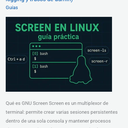
guía
Guías
práctica
(con
atajos,
logging
y
trucos
de
admin)
Qué es GNU Screen Screen es un multiplexor de
terminal: permite crear varias sesiones persistentes
dentro de una sola consola y mantener procesos