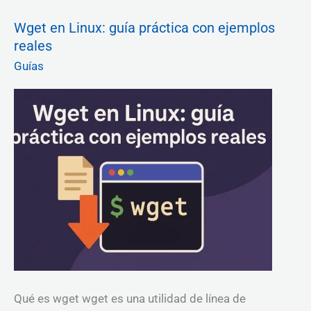
Wget
Wget en Linux: guía práctica con ejemplos
en
reales
Linux:
guía
Guías
práctica
con
ejemplos
reales
Qué es wget wget es una utilidad de línea de