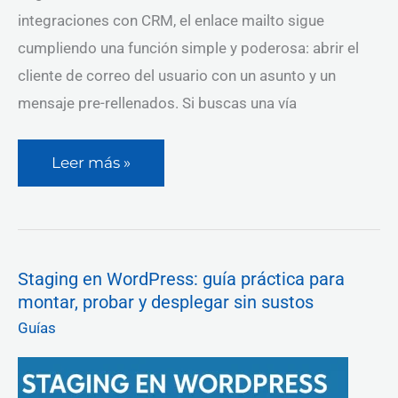
integraciones con CRM, el enlace mailto sigue
cumpliendo una función simple y poderosa: abrir el
cliente de correo del usuario con un asunto y un
mensaje pre-rellenados. Si buscas una vía
Leer más »
Staging
Staging en WordPress: guía práctica para
en
montar, probar y desplegar sin sustos
WordPress:
guía
Guías
práctica
para
montar,
probar
y