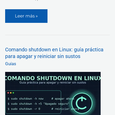
Leer más »
Comando
Comando shutdown en Linux: guía práctica
shutdown
para apagar y reiniciar sin sustos
en
Linux:
Guías
guía
práctica
para
apagar
y
reiniciar
sin
sustos