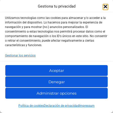
fraudulenta puede copiar el diseño de un banco, una
Gestiona tu privacidad
administración pública, una plataforma de facturación
Utilizamos tecnologías como las cookies para almacenar y/o acceder a la
o una herramienta conocida. Si introduces tus
información del dispositivo. Lo hacemos para mejorar la experiencia de
navegación y para mostrar (no-) anuncios personalizados. El
credenciales en el sitio equivocado, el problema
consentimiento a estas tecnologías nos permitirá procesar datos como el
puede ser serio.
comportamiento de navegación o los ID's únicos en este sitio. No consentir
o retirar el consentimiento, puede afectar negativamente a ciertas
características y funciones.
La protección frente a phishing ayuda a bloquear
Gestionar los servicios
webs falsas, intentos de robo de datos y páginas
preparadas para capturar contraseñas o información
Aceptar
bancaria.
Denegar
Y luego está la banca online.
Administrar opciones
Si eres autónomo, probablemente entras a tu banco
Política de cookies
Declaración de privacidad
Impressum
para revisar ingresos, pagar impuestos, emitir