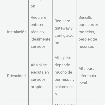
ón
Requiere
Sencillo
Requiere
entorno
para correr
gateway y
Instalación
técnico,
modelos,
configuraci
idealmente
pero exige
ón
servidor
recursos
Alta, pero
Alta si se
depende
Alta para
ejecuta en
mucho de
Privacidad
inferencia
servidor
permisos y
local
propio
aislamient
o