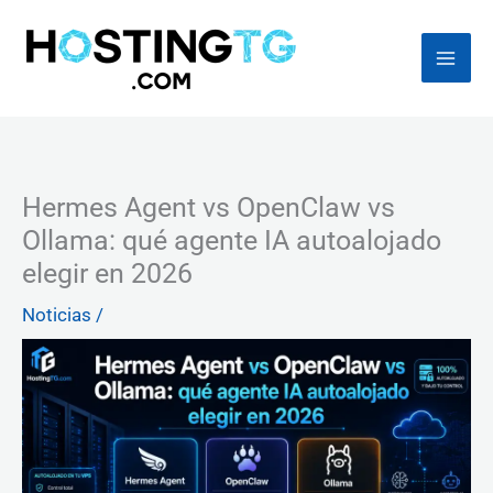
Ir
al
contenido
Hermes Agent vs OpenClaw vs
Ollama: qué agente IA autoalojado
elegir en 2026
Noticias
/