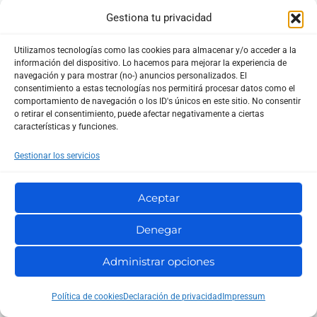
Gestiona tu privacidad
Hermes Agent: la opción más interesante si quieres
Utilizamos tecnologías como las cookies para almacenar y/o acceder a la
información del dispositivo. Lo hacemos para mejorar la experiencia de
una IA que trabaje de forma continua
navegación y para mostrar (no-) anuncios personalizados. El
consentimiento a estas tecnologías nos permitirá procesar datos como el
Hermes Agent es, para mí, la opción más interesante
comportamiento de navegación o los ID's únicos en este sitio. No consentir
si lo que buscas no es solo hablar con una IA, sino
o retirar el consentimiento, puede afectar negativamente a ciertas
características y funciones.
empezar a construir un sistema de automatización
inteligente con memoria.
Gestionar los servicios
Aceptar
No estamos hablando simplemente de otro asistente
más. Hermes Agent representa una forma distinta de
Denegar
entender la inteligencia artificial: una IA que puede
Administrar opciones
vivir en tu propio servidor, mantener contexto entre
sesiones, aprender de las tareas que realiza y
Política de cookies
Declaración de privacidad
Impressum
conectarse con diferentes herramientas de trabajo.