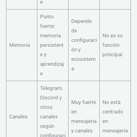
e
Punto
Depende
fuerte:
de
memoria
No es su
configuraci
Memoria
persistent
función
ón y
e y
principal
ecosistem
aprendizaj
a
e
Telegram,
Discord y
Muy fuerte
No está
otros
en
centrado
Canales
canales
mensajería
en
según
y canales
mensajería
configuraci