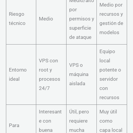
Medio/alto
Medio por
por
Riesgo
recursos y
Medio
permisos y
técnico
gestión de
superficie
modelos
de ataque
Equipo
VPS con
local
VPS o
Entorno
root y
potente o
máquina
ideal
procesos
servidor
aislada
24/7
con
recursos
Interesant
Útil, pero
Muy útil
e con
requiere
como
Para
buena
mucha
capa local