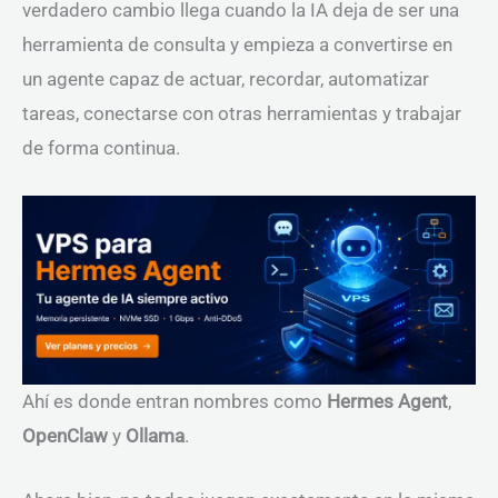
verdadero cambio llega cuando la IA deja de ser una
herramienta de consulta y empieza a convertirse en
un agente capaz de actuar, recordar, automatizar
tareas, conectarse con otras herramientas y trabajar
de forma continua.
Ahí es donde entran nombres como
Hermes Agent
,
OpenClaw
y
Ollama
.