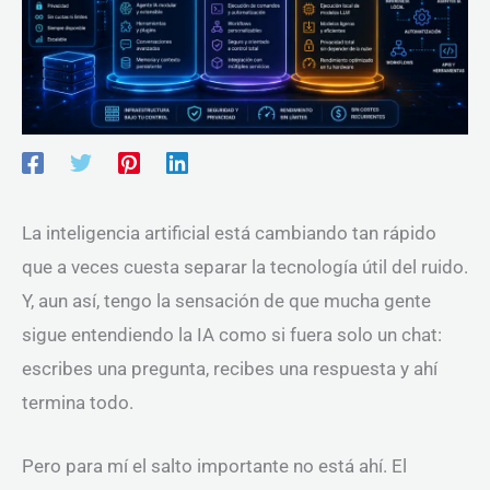
La inteligencia artificial está cambiando tan rápido
que a veces cuesta separar la tecnología útil del ruido.
Y, aun así, tengo la sensación de que mucha gente
sigue entendiendo la IA como si fuera solo un chat:
escribes una pregunta, recibes una respuesta y ahí
termina todo.
Pero para mí el salto importante no está ahí. El