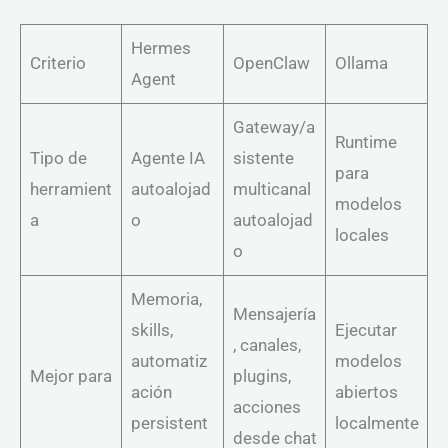
Hermes
Criterio
OpenClaw
Ollama
Agent
Gateway/a
Runtime
Tipo de
Agente IA
sistente
para
herramient
autoalojad
multicanal
modelos
a
o
autoalojad
locales
o
Memoria,
Mensajería
skills,
Ejecutar
, canales,
automatiz
modelos
Mejor para
plugins,
ación
abiertos
acciones
persistent
localmente
desde chat