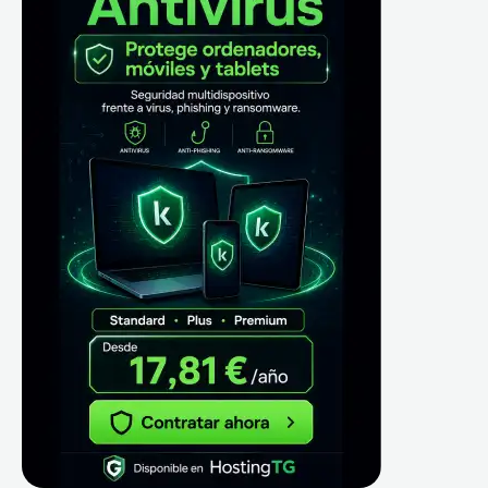
c
a
r