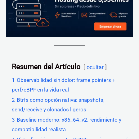
Resumen del Artículo
ocultar
1
Observabilidad sin dolor: frame pointers +
perf/eBPF en la vida real
2
Btrfs como opción nativa: snapshots,
send/receive y clonados ligeros
3
Baseline moderno: x86_64_v2, rendimiento y
compatibilidad realista