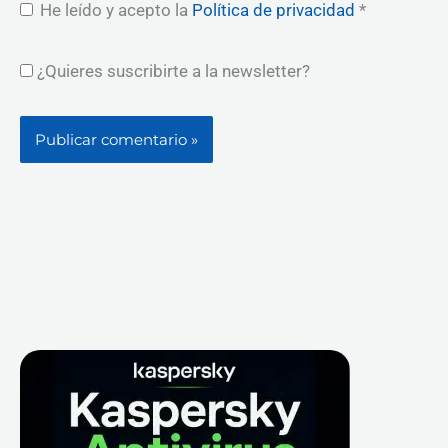
He leído y acepto la
Política de privacidad
*
¿Quieres suscribirte a la newsletter?
Facebook
X
Instagram
YouTube
LinkedIn
B
u
s