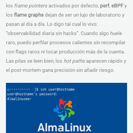
los
frame pointers
activados por defecto,
perf
,
eBPF
y
los
flame graphs
dejan de ser un lujo de laboratorio y
pasan al día a día. Lo digo tal cual lo vivo:
“observabilidad diaria sin hacks”. Cuando algo huele
raro, puedo perfilar procesos calientes sin recompilar
con flags raros ni tocar producción más de la cuenta.
Las pilas se leen bien, los
hot paths
aparecen rápido y
el post-mortem gana precisión sin añadir riesgo.