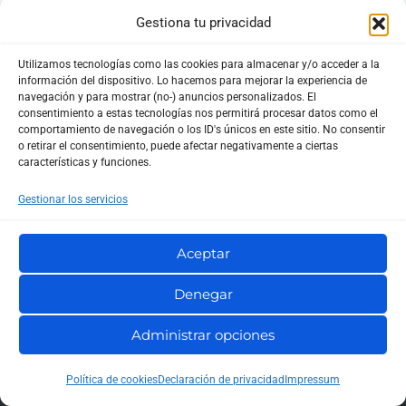
Gestiona tu privacidad
Utilizamos tecnologías como las cookies para almacenar y/o acceder a la
información del dispositivo. Lo hacemos para mejorar la experiencia de
navegación y para mostrar (no-) anuncios personalizados. El
consentimiento a estas tecnologías nos permitirá procesar datos como el
comportamiento de navegación o los ID's únicos en este sitio. No consentir
o retirar el consentimiento, puede afectar negativamente a ciertas
características y funciones.
Gestionar los servicios
En HostingTG ofrecemos servicios de hosting,
Aceptar
servidores VPS, dedicados y dominios desde 2004,
con soluciones adaptadas a todo tipo de proyectos,
Denegar
tanto personales como profesionales.
Administrar opciones
Nuestras oficinas están en Elche (Alicante), desde
Política de cookies
Declaración de privacidad
Impressum
donde operamos para clientes en todo el territorio