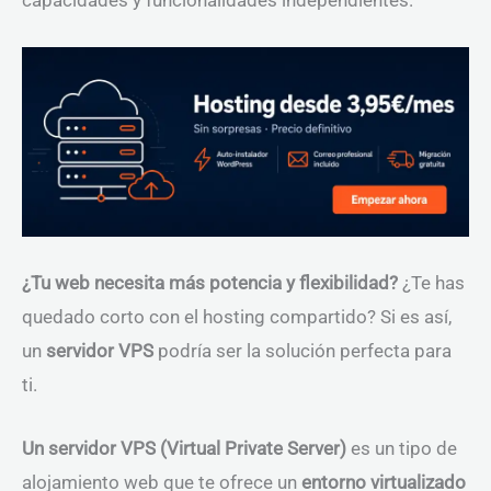
capacidades y funcionalidades independientes.
¿Tu web necesita más potencia y flexibilidad?
¿Te has
quedado corto con el hosting compartido? Si es así,
un
servidor VPS
podría ser la solución perfecta para
ti.
Un servidor VPS (Virtual Private Server)
es un tipo de
alojamiento web que te ofrece un
entorno virtualizado