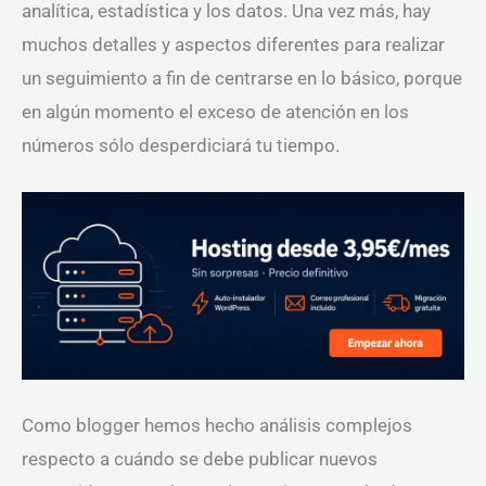
analítica, estadística y los datos. Una vez más, hay
muchos detalles y aspectos diferentes para realizar
un seguimiento a fin de centrarse en lo básico, porque
en algún momento el exceso de atención en los
números sólo desperdiciará tu tiempo.
Como blogger hemos hecho análisis complejos
respecto a cuándo se debe publicar nuevos