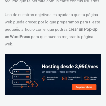
recurso que te permite comunicarte con tus usuarios.
Uno de nuestros objetivos es ayudar a que tu página
web pueda crecer, por lo que preparamos para ti este
pequeño artículo con el que podrás
crear un Pop-Up
en WordPress
para que puedas mejorar tu página
web.