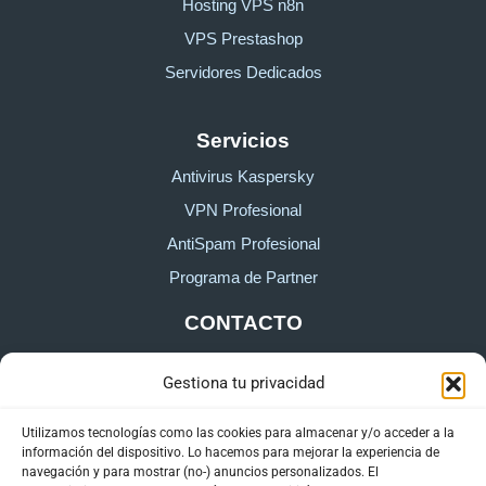
Hosting VPS n8n
VPS Prestashop
Servidores Dedicados
Servicios
Antivirus Kaspersky
VPN Profesional
AntiSpam Profesional
Programa de Partner
CONTACTO
Gestiona tu privacidad
Sobre HostingTG
Formulario de contacto
Utilizamos tecnologías como las cookies para almacenar y/o acceder a la
información del dispositivo. Lo hacemos para mejorar la experiencia de
Área de cliente
navegación y para mostrar (no-) anuncios personalizados. El