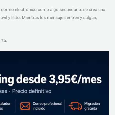
correo electrónico como algo secundario: se crea una
óvil y listo. Mientras los mensajes entren y salgan,
rta.