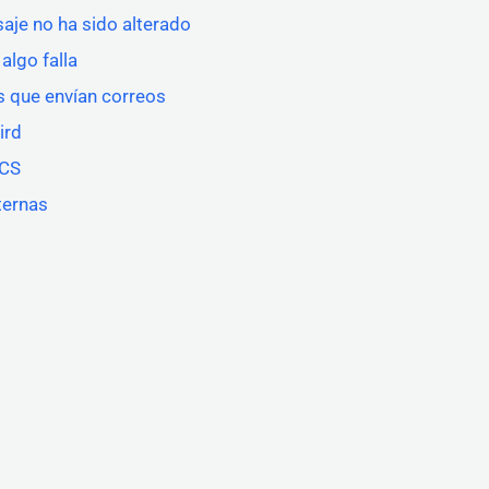
aje no ha sido alterado
algo falla
os que envían correos
ird
MCS
ternas