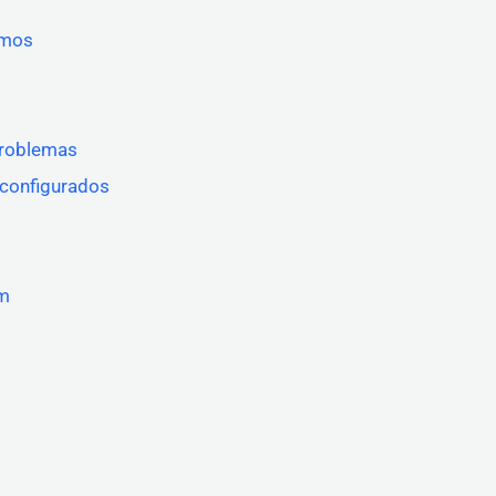
imos
problemas
configurados
am