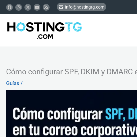
Ir
info@hostingtg.com
al
contenido
Cómo configurar SPF, DKIM y DMARC en
Guías
/