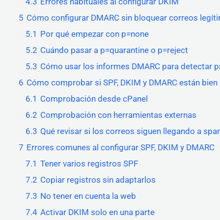
4.3
Errores habituales al configurar DKIM
5
Cómo configurar DMARC sin bloquear correos legít
5.1
Por qué empezar con p=none
5.2
Cuándo pasar a p=quarantine o p=reject
5.3
Cómo usar los informes DMARC para detectar 
6
Cómo comprobar si SPF, DKIM y DMARC están bien 
6.1
Comprobación desde cPanel
6.2
Comprobación con herramientas externas
6.3
Qué revisar si los correos siguen llegando a sp
7
Errores comunes al configurar SPF, DKIM y DMARC
7.1
Tener varios registros SPF
7.2
Copiar registros sin adaptarlos
7.3
No tener en cuenta la web
7.4
Activar DKIM solo en una parte