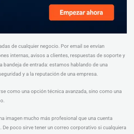
adas de cualquier negocio. Por email se envían
es internas, avisos a clientes, respuestas de soporte y
a bandeja de entrada: estamos hablando de una
 seguridad y a la reputación de una empresa.
rse como una opción técnica avanzada, sino como una
o.
na imagen mucho más profesional que una cuenta
 De poco sirve tener un correo corporativo si cualquiera