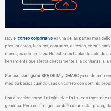
Hoy el
correo corporativo
es una de las partes más delic
presupuestos, facturas, contratos, accesos, comunicacion
mensajes comerciales. No estamos hablando solo de un
herramienta que afecta directamente a la confianza, a la
Por eso,
configurar SPF, DKIM y DMARC
ya no debería ve
medida básica cuando usas un correo con dominio propi
Una dirección como
info@tudominio.com
transmite u
genérica. Pero esa imagen también debe estar protegida.