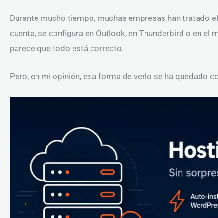
Durante mucho tiempo, muchas empresas han tratado el 
cuenta, se configura en Outlook, en Thunderbird o en el m
parece que todo está correcto.
Pero, en mi opinión, esa forma de verlo se ha quedado co