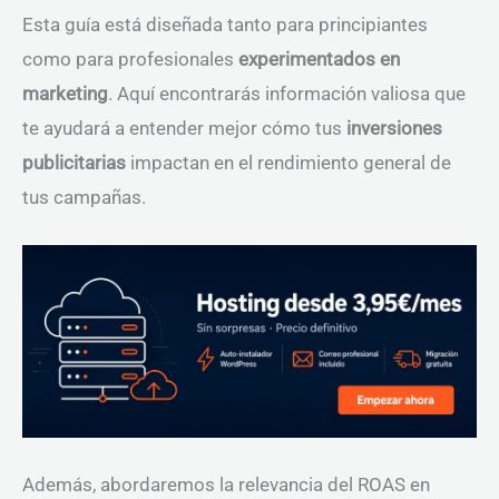
Esta guía está diseñada tanto para principiantes
como para profesionales
experimentados en
marketing
. Aquí encontrarás información valiosa que
te ayudará a entender mejor cómo tus
inversiones
publicitarias
impactan en el rendimiento general de
tus campañas.
Además, abordaremos la relevancia del ROAS en